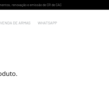
lamentos, renovação e emissão de CR de CAC
VENDA DE ARMAS
WHATSAPP
oduto.