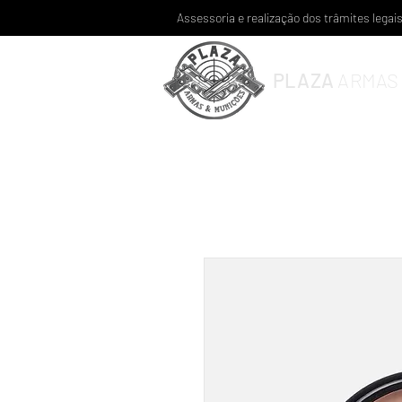
Assessoria e realização dos trâmites lega
PLAZA
ARMAS 