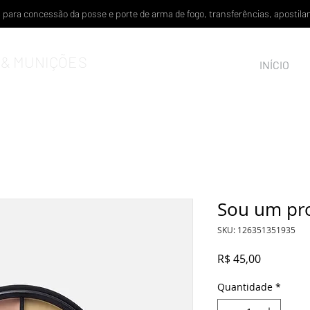
is para concessão da posse e porte de arma de fogo, transferências, aposti
& MUNIÇÕES
INÍCIO
Sou um pr
SKU: 126351351935
Preço
R$ 45,00
Quantidade
*