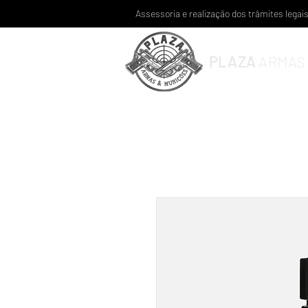
Assessoria e realização dos trâmites lega
PLAZA
ARMAS 