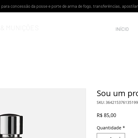
is para concessão da posse e porte de arma de fogo, transferências, aposti
& MUNIÇÕES
INÍCIO
Sou um pr
SKU: 364215376135199
Preço
R$ 85,00
Quantidade
*