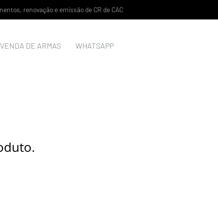
lamentos, renovação e emissão de CR de CAC
VENDA DE ARMAS
WHATSAPP
oduto.